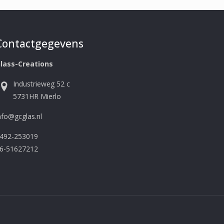
Contactgegevens
lass-Creations
Industrieweg 52 c
5731HR Mierlo
nfo@gcglas.nl
492-253019
6-51627212